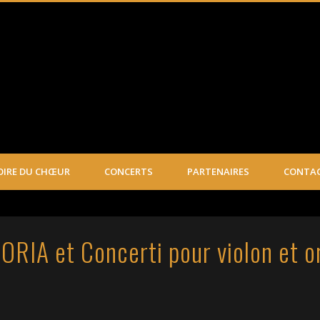
ica – Votre chorale à Arnas (Rhône)
OIRE DU CHŒUR
CONCERTS
PARTENAIRES
CONTA
IA et Concerti pour violon et org