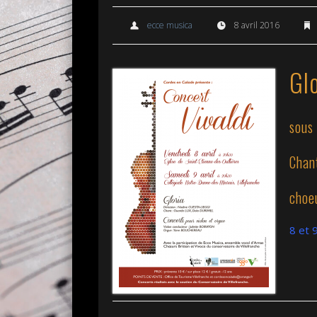
ecce musica
8 avril 2016
Glo
sous
Chan
choe
8 et 