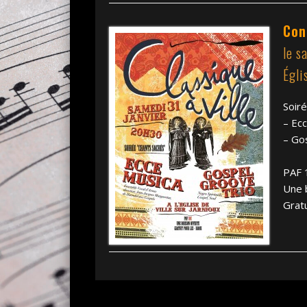
Con
le s
Égli
Soir
– Ec
– Go
PAF 
Une 
Gratu