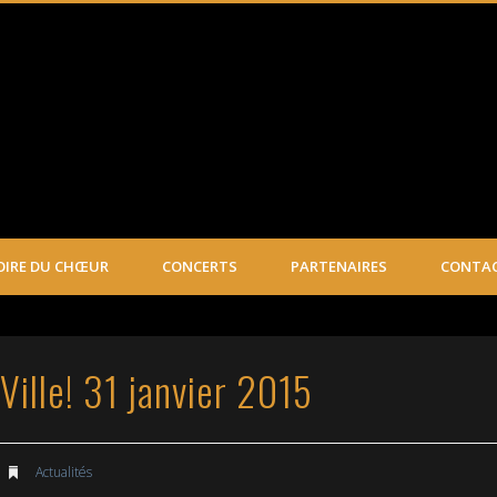
ica – Votre chorale à Arnas (Rhône)
OIRE DU CHŒUR
CONCERTS
PARTENAIRES
CONTA
Ville! 31 janvier 2015
Actualités